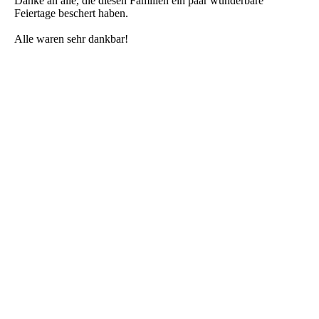
Danke an alle, die diesen Familien ein paar wunderbare
Feiertage beschert haben.
Alle waren sehr dankbar!